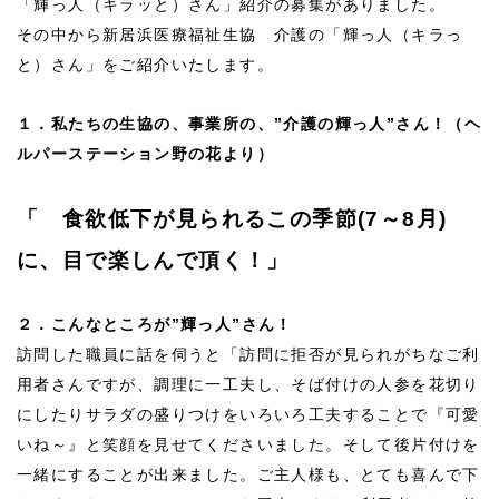
「輝っ人（キラッと）さん」紹介の募集がありました。
その中から新居浜医療福祉生協 介護の「輝っ人（キラっ
と）さん」をご紹介いたします。
１．私たちの生協の、事業所の、”介護の輝っ人”さん！
（ヘ
ルパーステーション野の花より）
「 食欲低下が見られるこの季節(7～8月)
に、目で楽しんで頂く！
」
２．こんなところが”輝っ人”さん！
訪問した職員に話を伺うと「訪問に拒否が見られがちなご利
用者さんですが、調理に一工夫し、そば付けの人参を花切り
にしたりサラダの盛りつけをいろいろ工夫することで『可愛
いね～』と笑顔を見せてくださいました。そして後片付けを
一緒にすることが出来ました。ご主人様も、とても喜んで下