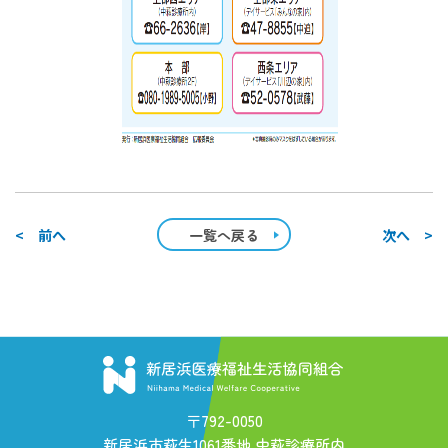
< 前へ
一覧へ戻る
次へ >
〒792-0050
新居浜市萩生1061番地 中萩診療所内