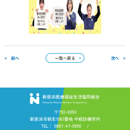
< 前へ
一覧へ戻る
次へ >
〒792-0050
新居浜市萩生1061番地 中萩診療所内
TEL：
0897-47-5890
/